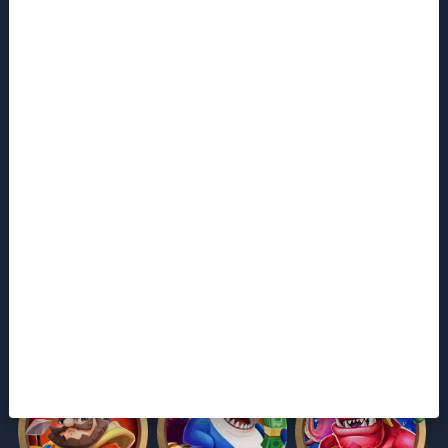
Money Coming
Crazy777
Money Coming 2
JiLi
JiLi
JiLi
JILI Jackpot Fishing 2
JILI Jackpot Fishing
JILI Mega Fishing
JiLi
JiLi
JiLi
JILI Fortune King Jackpot
JILI Dinosaur Tycoon
JILI Ocean King Jackpot
JiLi
JiLi
JiLi