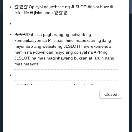
Hi
,
🏆🏆🏆 Opisyal na website ng JLSLOT: 🌐jlslot.buzz 🌐
Deposit
Withdraw
jlslot.life 🌐 jlslot.shop 🏆🏆🏆
Suggest Game
📢📢📢Dahil sa pagharang ng network ng
JiLi
JiLi
JiLi
komunikasyon sa Pilipinas, hindi mabuksan ng ilang
miyembro ang website ng JLSLOT! Inirerekomenda
namin na i-download ninyo ang opisyal na APP ng
JLSLOT, na mas maginhawang buksan at laruin nang
mas maayos!
Mines
Tongits Go
Go Rush
JiLi
JiLi
JiLi
✅✅✅Mahal na mga miyembro, kung hindi ninyo ma-
access ang website ng JLSLOT, maaaring naharang
Closed
kayo ng mga service provider ng network, mangyaring
i-download ang ligtas at maaasahang application na
1.1.1.1 mula sa App Store ng GOOGLE o Opisyal na
Super Ace
Golden Empire
Fortune Gems
web 1.1.1.1 para magamit, na magbibigay-daan sa
JiLi
JiLi
JiLi
inyong ma-access ang website nang walang anumang
hadlang, nang hindi kinakailangang mag-alala tungkol